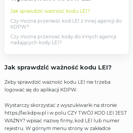
Jak sprawdzić ważność kodu LEI?
Czy można przenieść kod LEI z innej agencji do
KDPW?
Czy można przenosić kody do innych agencji
nadających kody LEI?
Jak sprawdzić ważność kodu LEI?
Żeby sprawdzić ważność kodu LEI nie trzeba
logować się do aplikacji KDPW.
Wystarczy skorzystać z wyszukiwarki na stronie
https://lei.kdpw.pl i w polu CZY TWÓJ KOD LEI JEST
WAŻNY? wpisać nazwę firmy, kod LEI lub numer
rejestru. W górnym menu strony w zakładce